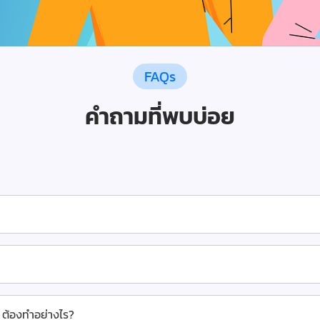
FAQs
คำถามที่พบบ่อย
” ต้องทำอย่างไร?